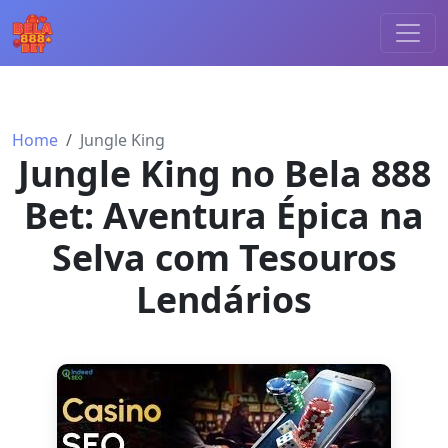
Home
Jungle King
Jungle King no Bela 888
Bet: Aventura Épica na
Selva com Tesouros
Lendários