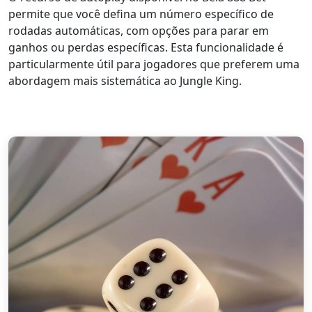
permite que você defina um número específico de
rodadas automáticas, com opções para parar em
ganhos ou perdas específicas. Esta funcionalidade é
particularmente útil para jogadores que preferem uma
abordagem mais sistemática ao Jungle King.