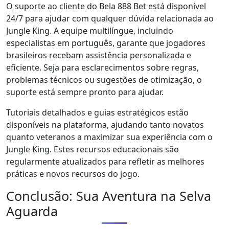
O suporte ao cliente do Bela 888 Bet está disponível
24/7 para ajudar com qualquer dúvida relacionada ao
Jungle King. A equipe multilíngue, incluindo
especialistas em português, garante que jogadores
brasileiros recebam assistência personalizada e
eficiente. Seja para esclarecimentos sobre regras,
problemas técnicos ou sugestões de otimização, o
suporte está sempre pronto para ajudar.
Tutoriais detalhados e guias estratégicos estão
disponíveis na plataforma, ajudando tanto novatos
quanto veteranos a maximizar sua experiência com o
Jungle King. Estes recursos educacionais são
regularmente atualizados para refletir as melhores
práticas e novos recursos do jogo.
Conclusão: Sua Aventura na Selva
Aguarda