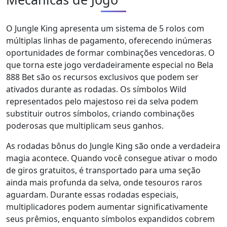
O Jungle King apresenta um sistema de 5 rolos com
múltiplas linhas de pagamento, oferecendo inúmeras
oportunidades de formar combinações vencedoras. O
que torna este jogo verdadeiramente especial no Bela
888 Bet são os recursos exclusivos que podem ser
ativados durante as rodadas. Os símbolos Wild
representados pelo majestoso rei da selva podem
substituir outros símbolos, criando combinações
poderosas que multiplicam seus ganhos.
As rodadas bônus do Jungle King são onde a verdadeira
magia acontece. Quando você consegue ativar o modo
de giros gratuitos, é transportado para uma seção
ainda mais profunda da selva, onde tesouros raros
aguardam. Durante essas rodadas especiais,
multiplicadores podem aumentar significativamente
seus prêmios, enquanto símbolos expandidos cobrem