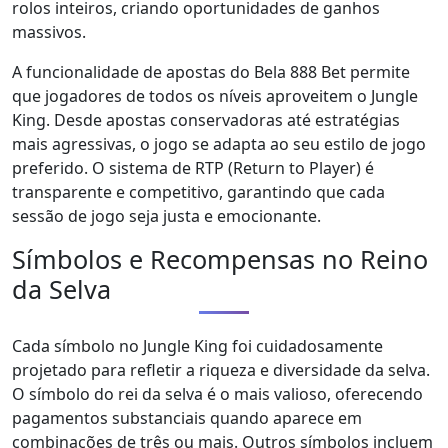
rolos inteiros, criando oportunidades de ganhos
massivos.
A funcionalidade de apostas do Bela 888 Bet permite
que jogadores de todos os níveis aproveitem o Jungle
King. Desde apostas conservadoras até estratégias
mais agressivas, o jogo se adapta ao seu estilo de jogo
preferido. O sistema de RTP (Return to Player) é
transparente e competitivo, garantindo que cada
sessão de jogo seja justa e emocionante.
Símbolos e Recompensas no Reino
da Selva
Cada símbolo no Jungle King foi cuidadosamente
projetado para refletir a riqueza e diversidade da selva.
O símbolo do rei da selva é o mais valioso, oferecendo
pagamentos substanciais quando aparece em
combinações de três ou mais. Outros símbolos incluem